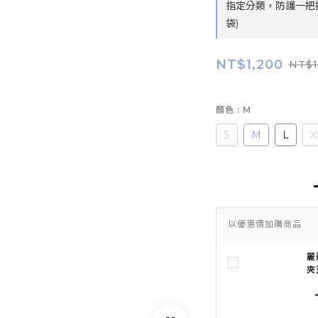
指定分類，防護一把
袋)
NT$1,200
NT$1
顏色
: M
S
M
L
X
以優惠價加購商品
麗
夾