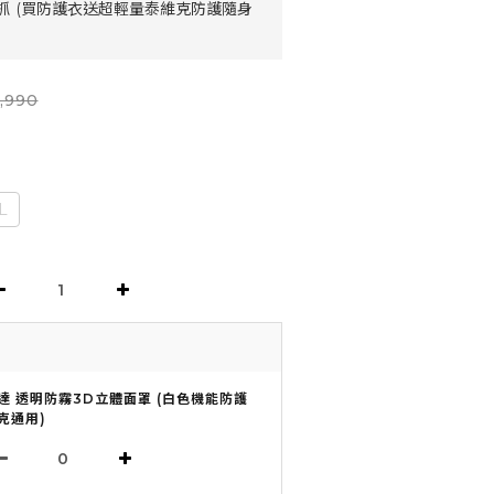
抓 (買防護衣送超輕量泰維克防護隨身
,990
L
達 透明防霧3D立體面罩 (白色機能防護
克通用)