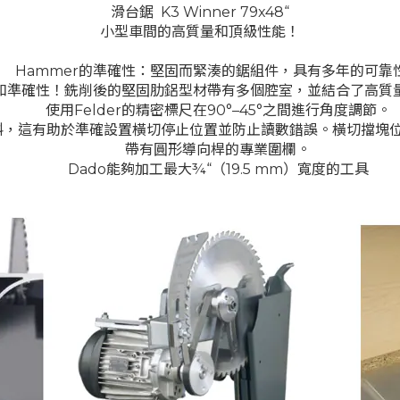
滑台鋸 K3 Winner 79x48“
小型車間的高質量和頂級性能！
Hammer的準確性：堅固而緊湊的鋸組件，具有多年的可靠
性和準確性！銑削後的堅固肋鋁型材帶有多個腔室，並結合了高質
使用Felder的精密標尺在90°–45°之間進行角度調節。
斜，這有助於準確設置橫切停止位置並防止讀數錯誤。橫切擋塊
帶有圓形導向桿的專業圍欄。
Dado能夠加工最大¾“（19.5 mm）寬度的工具