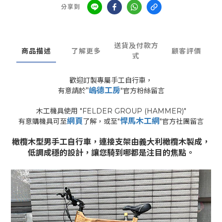
分享到
送貨及付款方
商品描述
了解更多
顧客評價
式
歡迎訂製專屬手工自行車，
"
嵨德工房
有意請於
"官方粉絲留言
木工機具使用 "FELDER GROUP (HAMMER)"
網頁
悍馬木工網
有意購機具可至
了解，或至"
"官方社團留言
橄欖木型男手工自行車
，連接支架由義大利橄欖木製成，
低調成穩的設計，讓您騎到哪都是注目的焦點
。