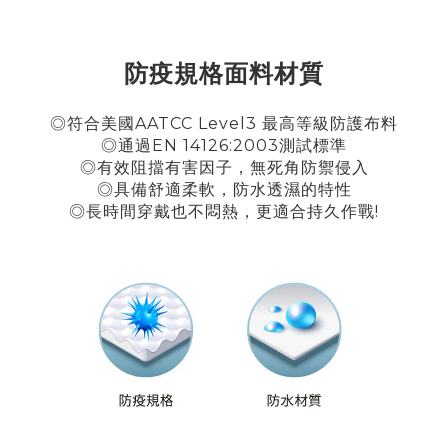
防疫規格面料材質
◎符合美國AATCC Level3 最高等級防護布料
◎通過EN 14126:2003測試標準
◎有效阻擋有害因子，無死角防禦侵入
◎具備舒適柔軟，防水透濕的特性
◎長時間穿戴也不悶熱，更適合持久作戰!