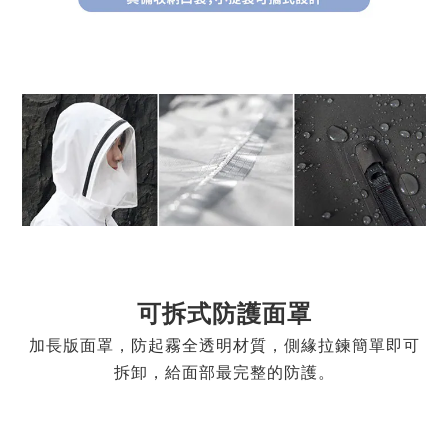
可拆式防護面罩
加長版面罩，防起霧全透明材質，側緣拉鍊簡單即可
拆卸，給面部最完整的防護。