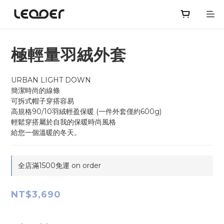
極輕量羽絨外套
URBAN LIGHT DOWN
簡潔時尚的線條
可拆式帽子穿搭容易
高規格90/10羽絨輕盈保暖 (一件外套僅約600g)
輕鬆穿搭屬於自我的保暖時尚風格
給您一個溫暖的冬天。
全店滿1500免運 on order
NT$3,690