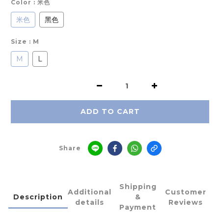
Color
: 米色
米色
黑色
Size
: M
M
L
ADD TO CART
Share
Shipping
Additional
Customer
Description
&
details
Reviews
Payment