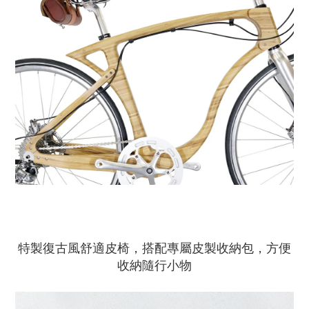
特製復古風舒適皮椅
，
搭配專屬皮製收納包
，
方便
收納
隨行
小物