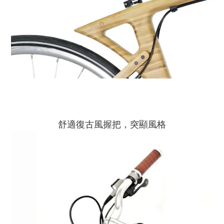
舒適復古風握把
，突顯風格