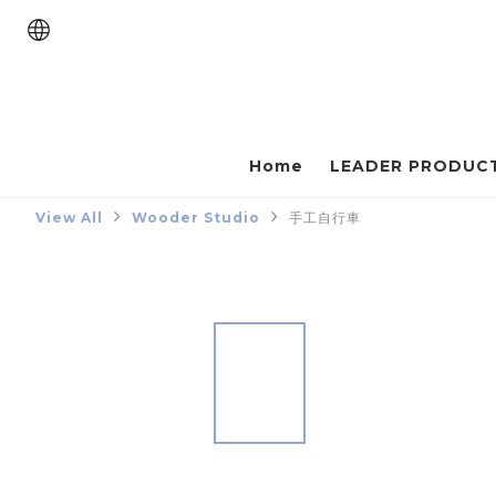
Home
LEADER PRODUC
View All
Wooder Studio
手工自行車