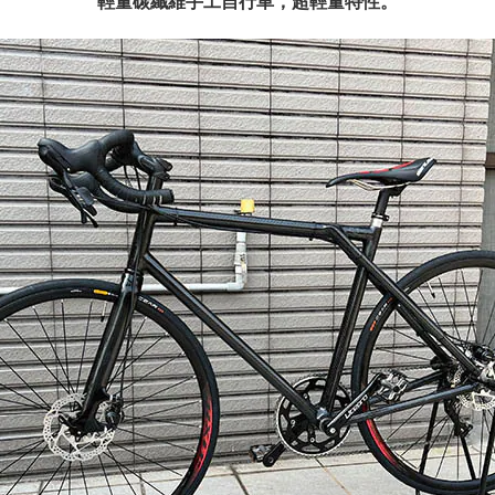
輕量碳纖維手工自行車
，超輕量特性。