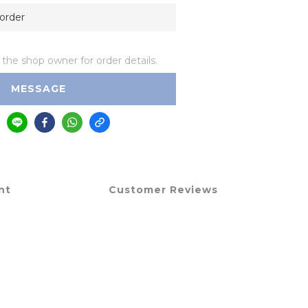
rder
he shop owner for order details.
MESSAGE
nt
Customer Reviews