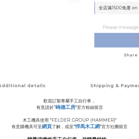
全店滿1500免運 on o
Please message t
Share
Additional details
Shipping & Payme
歡迎訂製專屬手工自行車，
"
嵨德工房
有意請於
"官方粉絲留言
木工機具使用 "FELDER GROUP (HAMMER)"
網頁
悍馬木工網
有意購機具可至
了解，或至"
"官方社團留言