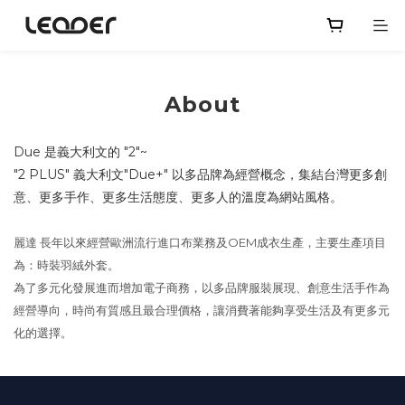
About
Due 是義大利文的 "2"~
"2 PLUS" 義大利文"Due+" 以多品牌為經營概念，集結台灣更多創
意、更多手作、更多生活態度、更多人的溫度為網站風格。
麗達 長年以來經營歐洲流行進口布業務及OEM成衣生產，主要生產項目
為：時裝羽絨外套。
為了多元化發展進而增加電子商務，以多品牌服裝展現、創意生活手作為
經營導向，時尚有質感且最合理價格，讓消費著能夠享受生活及有更多元
化的選擇。